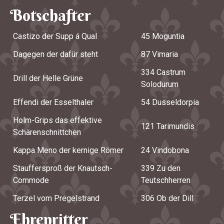
Botschafter
Castizo der Supp á Qual
45 Moguntia
Dagegen der dafür steht
87 Vimaria
334 Castrum
Drill der Helle Grüne
Solodurum
Effendi der Esselthaler
54 Dusseldorpia
Holm-Grips das effektive
121 Tarimundis
Schärenschnittchen
Kappa Meno der kernige Römer
24 Vindobona
Stauffersproß der Knautsch-
339 Zu den
Commode
Teutschherren
Terzel vom Pregelstrand
306 Ob der Dill
Ehrenritter